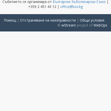
Събитието се организира от
Български Зъболекарски Съюз
|
+359 2 451 43 12 |
office@bzs.bg
Помощ
|
Отстраняване на неизправности
|
Общи условия
©
wStream
project of
WebOps